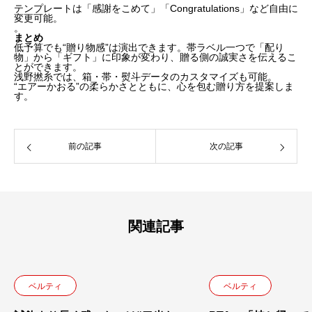
テンプレートは「感謝をこめて」「Congratulations」など自由に
まとめ
変更可能。
。
まとめ
低予算でも“贈り物感”は演出できます。帯ラベル一つで「配り
物」から「ギフト」に印象が変わり、贈る側の誠実さを伝えるこ
とができます。
浅野撚糸では、箱・帯・熨斗データのカスタマイズも可能。
“エアーかおる”の柔らかさとともに、心を包む贈り方を提案しま
す。
前の記事
次の記事
関連記事
ベルティ
ベルティ