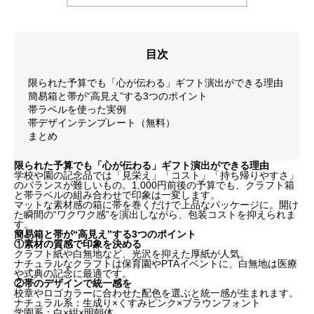
目次
限られた予算でも「心が伝わる」ギフト演出ができる理由
簡易箱と帯が“高見え”する3つのポイント
帯ラベルを使った実例
帯デザインテンプレート（無料）
まとめ
限られた予算でも「心が伝わる」ギフト演出ができる理由
学校や園の記念品では「見栄え」「コスト」「持ち帰りやすさ」
のバランスが難しいもの。1,000円前後の予算でも、クラフト箱
と帯ラベルの組み合わせで印象は一変します。
マットな素材感の箱に帯を巻くだけで上品なパッケージに。開け
た瞬間の“ワクワク感”を演出しながら、包装コストを抑えられま
す。
簡易箱と帯が“高見え”する3つのポイント
①素材の質感で印象を決める
クラフト紙や白無地など、光沢を抑えた厚紙が人気。
ナチュラルなクラフトは保育園やPTAイベントに、白無地は医療
や式典の記念に最適です。
②帯のデザインで統一感を
校章やロゴカラーに合わせた配色を選ぶと統一感が生まれます。
ナチュラル系：生成り×くすみピンク×ブラウンフォント
学園系：白×紺×明朝体