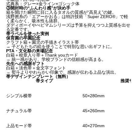
式典系：グレー×金ライン×ゴシック体
③開封時の“ふんわり感”が決め手
箱を開けた瞬間に目に入るタオルの質感が“高見え”の鍵。
浅野撚糸の「エアーかおる」は特許技術「Super ZERO®」で軽
く柔らかく、吸水性も抜群。
ダディボーイやべビマムシリーズは予算を抑えつつ上質感を出せ
る定番です。
帯ラベルを使った実例
保育園の卒園記念
クラフト箱＋園児の手描きイラスト帯
→ 子どもたちの絵を使うことで特別な思い出ギフトに。
PTA・文化祭の来場記念
白箱＋校章入り帯＋Thank youカード
→ 統一感があり、学校ブランドの信頼感が高まる。
先生への感謝ギフト
白箱＋淡色帯＋金文字フォント
→ 熨斗よりやわらかい印象で、感謝が伝わる上品な演出。
帯デザインテンプレート（無料）
帯タイプ
推奨サ
シンプル横帯
50×280mm
ナチュラル帯
45×260mm
限られた予算でも「心が伝わる」ギフト演出ができる
理由
簡易箱と帯が“高見え”する3つのポイント
上品モード帯
40×270mm
帯ラベルを使った実例
帯デザインテンプレート（無料）